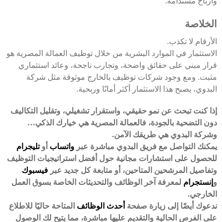
وأرباح مستدامة.
الخلاصة
الأرقام لا تكذب.
الاستثمار في الموارد البشرية من خلال توظيف العمالة المصرية هو
قرار مبني على حقائق واضحة، وتجارب ناجحة، وعائد استثماري
مثبت. ومع وجود شركات توظيف بالخارج موثوقة مثل شركة
البدوي، يصبح هذا الاستثمار أكثر أمانًا وربحية.
إذا كنت تبحث عن نمو حقيقي، واستقرار تشغيلي، وتقليل التكاليف
دون التضحية بالجودة، فالعمالة المصرية هي خيارك الذكي…
وشركة البدوي هي طريقك الآمن.
يمكنك التواصل مع فريق البدوي مباشرة عبر
واتساب
أو
تليجرام
للحصول على استشارات مجانية حول أفضل استراتيجيات التوظيف
وتفاصيل المرشحين المتاحين، أو متابعة كل جديد عبر
فيسبوك
و
إنستجرام
لمعرفة آخر الوظائف والتحديثات الخاصة بسوق العمل
الخارجي.
ندعوك أيضًا إلى زيارة صفحة
أحدث الوظائف
المتاحة حاليًا للاطلاع
على الفرص الحالية والتقديم عليها مباشرة، مما يتيح لك الوصول