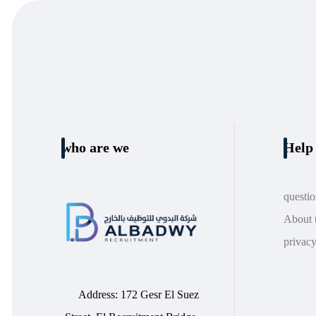
who are we
Help 
questi
About 
privacy
Address: 172 Gesr El Suez