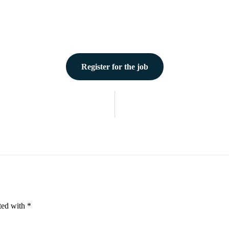
Register for the job
ated with
*