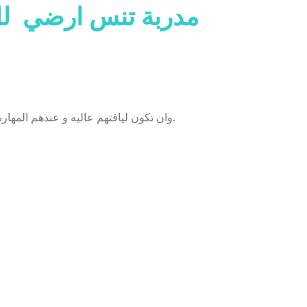
مدربة تنس ارضي لل
وان تكون لياقتهم عاليه و عندهم المهارة لتدريب الأطفال ( اعمار ٦ إلى ١٢ سنه ) و الكبار ( اكبر من ١٢ سنه ).