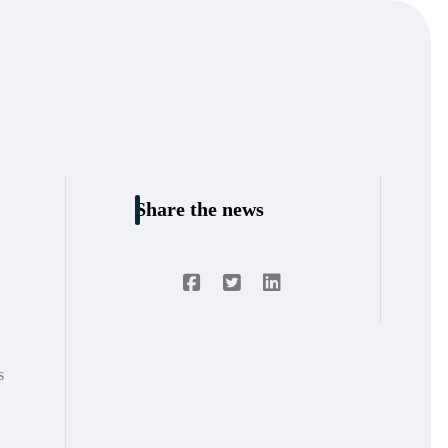
Share the news
s