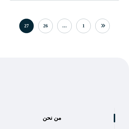
27
26
…
1
من نحن