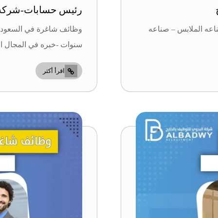
رئيس حسابات-شركه ا
في قطاع ( صناعه الملابس – صناعه
سنوات -خبره في المجال ال
اقرأ أكثر