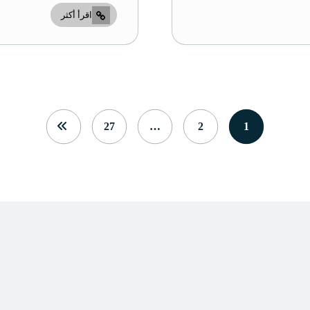
اقرأ أكثر
27
…
2
1