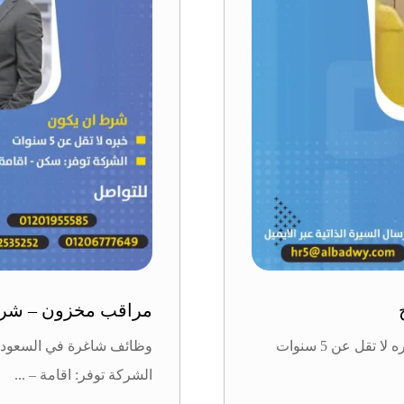
مراقب مخزون – شركه
وظائف شاغرة في السعودية امين مخزن الشروط: -خبره لا تقل عن 5 سنوات
الشركة توفر: اقامة – ...