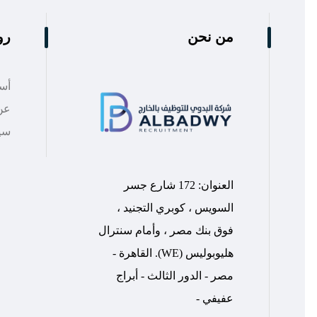
من نحن
رو
أسئ
عن 
سي
العنوان: 172 شارع جسر
السويس ، كوبري التجنيد ،
فوق بنك مصر ، وأمام سنترال
هليوبوليس (WE). القاهرة -
مصر - الدور الثالث - أبراج
عفيفي -